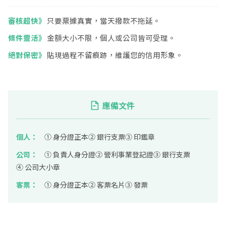
審核超快》
只要票據真實，當天撥款不拖延。
條件靈活》
金額大小不限，個人或公司皆可受理。
絕對保密》
貼現過程不留痕跡，維護您的信用形象。
應備文件
個人：
① 身分證正本
② 銀行支票
③ 印鑑章
公司：
① 負責人身分證
② 營利事業登記證
③ 銀行支票
④ 公司大小章
客票：
① 身分證正本
② 客票名片
③ 發票