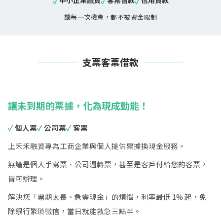
中小企業融資
客票借款
信用貸款
✓
✓
✓
讓每一次機會，都不被資金限制
隱私權政策
支票客票借款
讓未到期的票據，化為現成動能！
✓
個人票
✓
公司票
✓
客票
上禾禾融資專為工商企業與個人提供票據換現金服務。
無論是個人手寫票、公司週轉票，甚至是客戶付給您的客票，
皆可辦理。
解決您「票期太長、急需現金」的煩惱，利率最低 1% 起，免
除銀行繁瑣徵信，當日就能救急三點半。