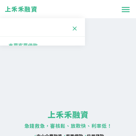
上禾禾融資
支票客票借款
個人信用貸款
中小企業融資
服務流程
上禾禾融資
支票客票借款
聯絡我們
急錢救急，審核鬆、放款快、利率低！
關於我們