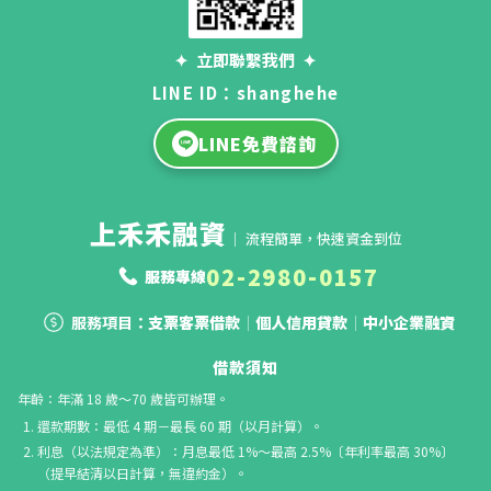
✦
立即聯繫我們
✦
LINE ID：shanghehe
LINE免費諮詢
上禾禾融資
｜ 流程簡單，快速資金到位
02-2980-0157
服務專線
服務項目：
支票客票借款
｜
個人信用貸款
｜
中小企業融資
借款須知
年齡：年滿 18 歲～70 歲皆可辦理。
還款期數：最低 4 期－最長 60 期（以月計算）。
利息（以法規定為準）：月息最低 1%～最高 2.5%〔年利率最高 30%〕
（提早結清以日計算，無違約金）。